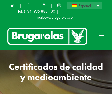
Saltar
|
|
|
Español
|
Tel.
(+34) 935 883 100
|
al
mailbox@brugarolas.com
contenido
Certificados de calidad
y medioambiente