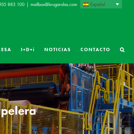
Español
 935 883 100
|
mailbox@brugarolas.com
RESA
I+D+i
NOTICIAS
CONTACTO
apelera