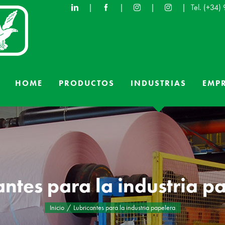
|
|
|
|
Tel.
(+34)
HOME
PRODUCTOS
INDUSTRIAS
EMP
antes para la industria p
Inicio
Lubricantes para la industria papelera