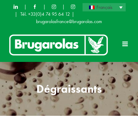
Skip
|
|
|
Français
|
Tél. +33(0)4 74 95 64 12
|
to
brugarolasfrance@brugarolas.com
content
Dégraissants