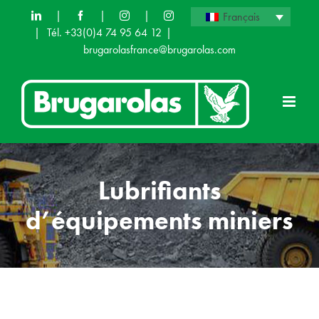
Skip
|
|
|
Français
|
Tél. +33(0)4 74 95 64 12
|
to
brugarolasfrance@brugarolas.com
content
Lubrifiants
d’équipements miniers