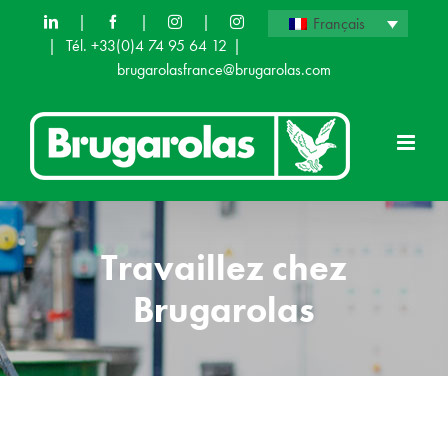
Skip
|
|
|
Français
|
Tél. +33(0)4 74 95 64 12
|
to
brugarolasfrance@brugarolas.com
content
Travaillez chez
Brugarolas