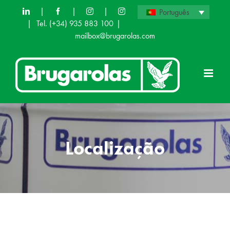
Skip
|
|
|
Português
|
Tel. (+34) 935 883 100
|
to
mailbox@brugarolas.com
content
Localização