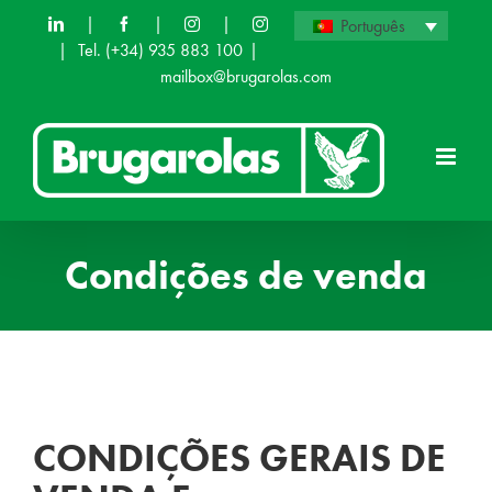
Skip
|
|
|
Português
|
Tel. (+34) 935 883 100
|
to
mailbox@brugarolas.com
content
Condições de venda
CONDIÇÕES GERAIS DE