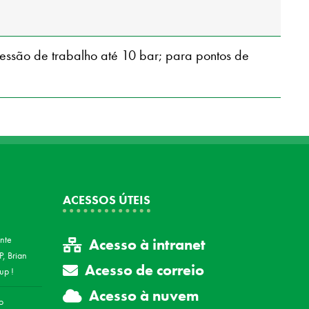
ressão de trabalho até 10 bar; para pontos de
ACESSOS ÚTEIS
nte
Acesso à intranet
, Brian
Acesso de correio
up !
Acesso à nuvem
o