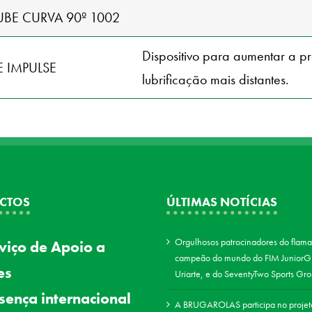
UBE CURVA 90º 1002
Dispositivo para aumentar a p
E IMPULSE
lubrificação mais distantes.
CTOS
ÚLTIMAS NOTÍCIAS
Orgulhosos patrocinadores do flama
viço de Apoio a
campeão do mundo do FIM JuniorGP
es
Uriarte, e do SeventyTwo Sports Gro
sença internacional
A BRUGAROLAS participa no projet