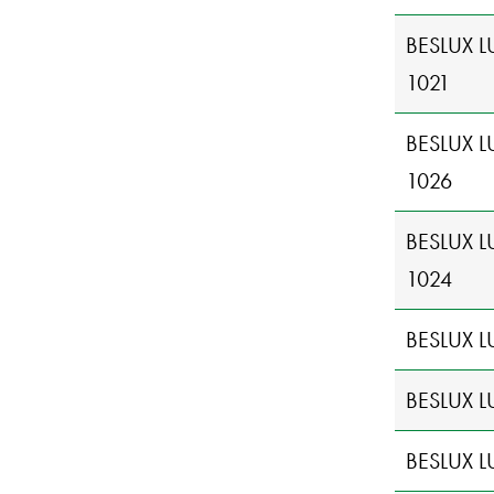
BESLUX L
1021
BESLUX L
1026
BESLUX L
1024
BESLUX L
BESLUX L
BESLUX L