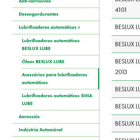
Anti-corrosivos
4101
Desengordurantes
BESLUX L
Lubrificadores automáticos
Lubrificadores automáticos
BESLUX L
BESLUX LUBE
BESLUX 
Óleos BESLUX LUBE
2013
Acessórios para lubrificadores
automáticos
BESLUX L
Lubrificadores automáticos SIMA
LUBE
BESLUX L
Aerossóis
BESLUX L
Indústria Automóvel