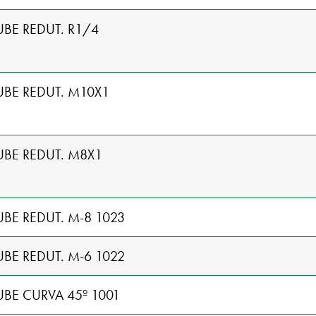
UBE REDUT. R1/4
UBE REDUT. M10X1
UBE REDUT. M8X1
UBE REDUT. M-8 1023
UBE REDUT. M-6 1022
UBE CURVA 45º 1001