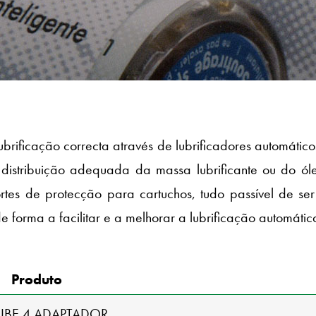
brificação correcta através de lubrificadores automátic
a distribuição adequada da massa lubrificante ou do ól
ortes de protecção para cartuchos, tudo passível de s
de forma a facilitar e a melhorar a lubrificação automátic
Produto
LUBE 4 ADAPTADOR