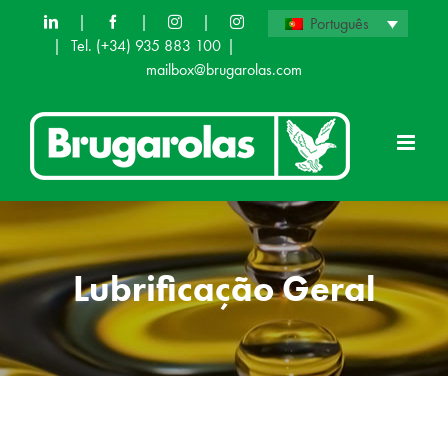
Skip
|
|
|
Português
|
Tel. (+34) 935 883 100
|
to
mailbox@brugarolas.com
content
Lubrificação Geral