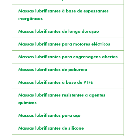
Massas lubrificantes à base de espessantes
inorgânicos
Massas lubrificantes de longa duração
Massas lubrificantes para motores eléctricos
Massas lubrificantes para engrenagens abertas
Massas lubrificantes de poliureia
Massas lubrificantes à base de PTFE
Massas lubrificantes resistentes a agentes
químicos
Massas lubrificantes para aço
Massas lubrificantes de silicone