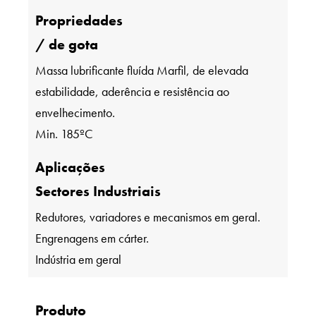
Propriedades
/ de gota
Massa lubrificante fluída Marfil, de elevada
estabilidade, aderência e resistência ao
envelhecimento.
Min. 185ºC
Aplicações
Sectores Industriais
Redutores, variadores e mecanismos em geral.
Engrenagens em cárter.
Indústria em geral
Produto