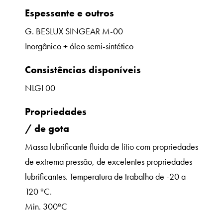
Espessante e outros
G. BESLUX SINGEAR M-00
Inorgânico + óleo semi-sintético
Consistências disponíveis
NLGI 00
Propriedades
/ de gota
Massa lubrificante fluida de lítio com propriedades
de extrema pressão, de excelentes propriedades
lubrificantes. Temperatura de trabalho de -20 a
120 ºC.
Min. 300ºC