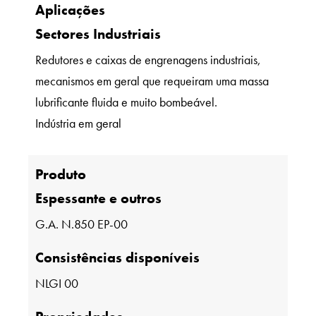
Aplicações
Sectores Industriais
Redutores e caixas de engrenagens industriais,
mecanismos em geral que requeiram uma massa
lubrificante fluida e muito bombeável.
Indústria em geral
Produto
Espessante e outros
G.A. N.850 EP-00
Consistências disponíveis
NLGI 00