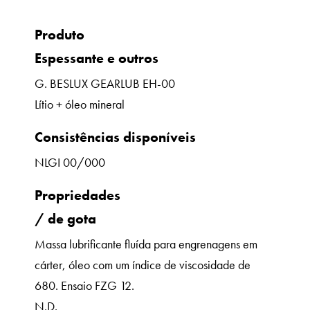
Produto
Espessante e outros
G. BESLUX GEARLUB EH-00
Lítio + óleo mineral
Consistências disponíveis
NLGI 00/000
Propriedades
/ de gota
Massa lubrificante fluída para engrenagens em
cárter, óleo com um índice de viscosidade de
680. Ensaio FZG 12.
N.D.