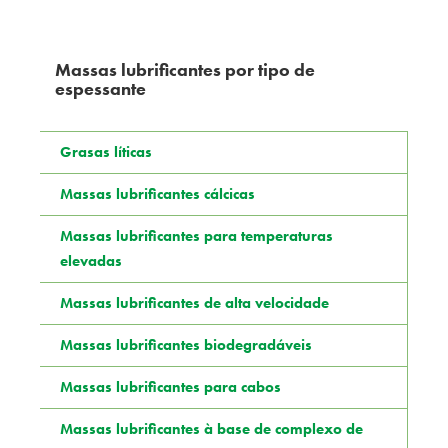
Massas lubrificantes por tipo de
espessante
Grasas líticas
Massas lubrificantes cálcicas
Massas lubrificantes para temperaturas
elevadas
Massas lubrificantes de alta velocidade
Massas lubrificantes biodegradáveis
Massas lubrificantes para cabos
Massas lubrificantes à base de complexo de