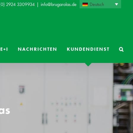
Deutsch
 (0) 2924 3309934
|
info@brugarolas.de
E+I
NACHRICHTEN
KUNDENDIENST
as