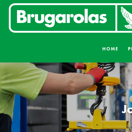
Skip
to
content
HOME
P
J