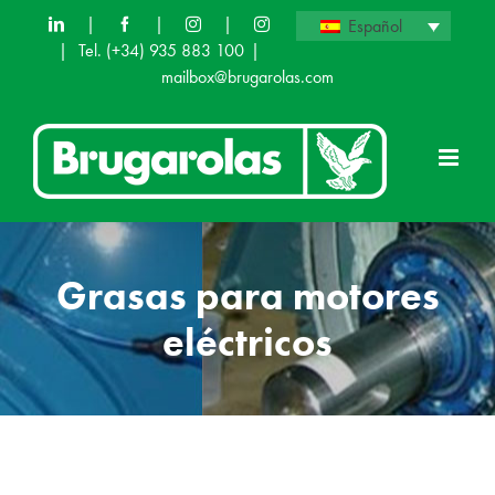
Saltar
|
|
|
Español
|
Tel.
(+34) 935 883 100
|
al
mailbox@brugarolas.com
contenido
Grasas para motores
eléctricos