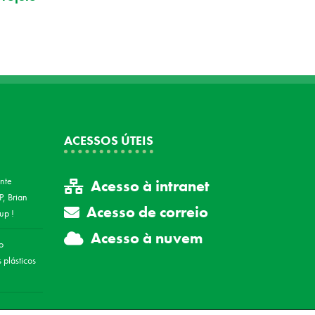
flamante campeão do mundo do
projeto L
FIM JuniorGP, Brian Uriarte, e do
transform
SeventyTwo Sports Group !
lubrifican
03 Nov 2025
27 Oct 2025
ACESSOS ÚTEIS
nte
Acesso à intranet
, Brian
Acesso de correio
up !
Acesso à nuvem
o
 plásticos