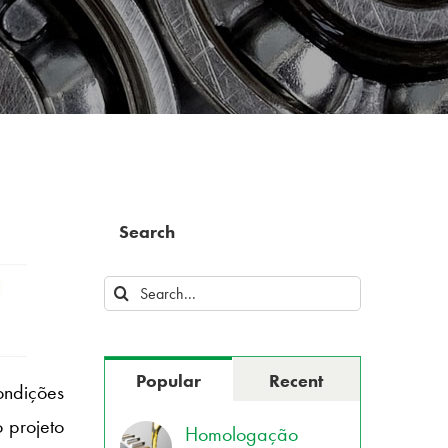
Search
Search
for:
Popular
Recent
ondições
 projeto
Homologação