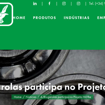
|
|
|
|
Tel. (+34)
HOME
PRODUTOS
INDÚSTRIAS
EM
rolas participa no Projet
Home
Notícias
A Brugarolas participa no Projeto HiEfBe