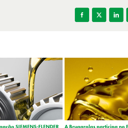
Facebook
X
Linke
gação SIEMENS-FLENDER
A Brugarolas participa no 