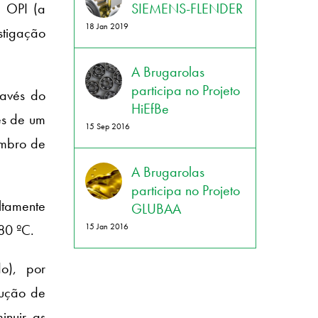
2 OPI (a
SIEMENS-FLENDER
18 Jan 2019
tigação
A Brugarolas
participa no Projeto
ravés do
HiEfBe
s de um
15 Sep 2016
embro de
A Brugarolas
participa no Projeto
ltamente
GLUBAA
80 ºC.
15 Jan 2016
do), por
rução de
inuir as