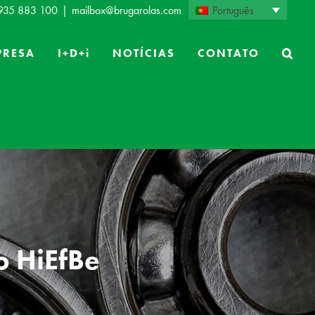
Português
 935 883 100
|
mailbox@brugarolas.com
PRESA
I+D+i
NOTÍCIAS
CONTATO
o HiEfBe