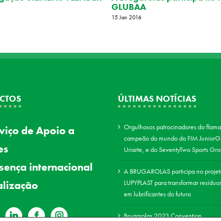
GLUBAA
15 Jan 2016
CTOS
ÚLTIMAS NOTÍCIAS
Orgulhosos patrocinadores do flama
viço de Apoio a
campeão do mundo do FIM JuniorGP
es
Uriarte, e do SeventyTwo Sports Gro
sença internacional
A BRUGAROLAS participa no projet
lização
LUPYPLAST para transformar resíduos
em lubrificantes do futuro
Brugarolas 2023 Convention