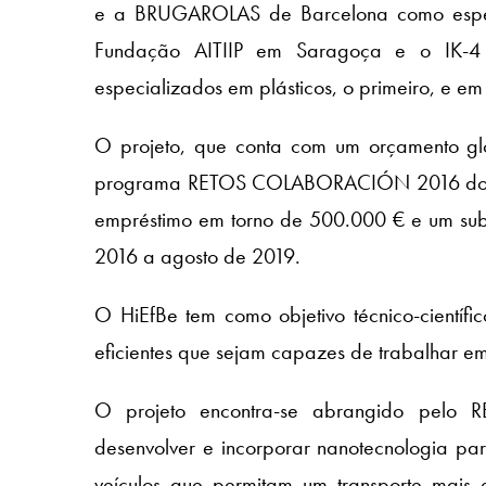
e a BRUGAROLAS de Barcelona como especia
Fundação AITIIP em Saragoça e o IK-4 T
especializados em plásticos, o primeiro, e em
O projeto, que conta com um orçamento gl
programa RETOS COLABORACIÓN 2016 do MI
empréstimo em torno de 500.000 € e um sub
2016 a agosto de 2019.
O HiEfBe tem como objetivo técnico-científ
eficientes que sejam capazes de trabalhar e
O projeto encontra-se abrangido pelo RET
desenvolver e incorporar nanotecnologia pa
veículos que permitam um transporte mais e