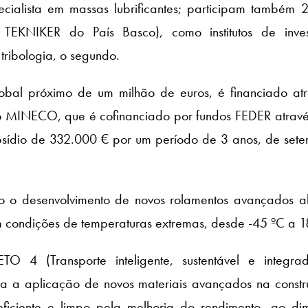
lista em massas lubrificantes; participam também 
EKNIKER do País Basco), como institutos de inves
 tribologia, o segundo.
obal próximo de um milhão de euros, é financiado at
NECO, que é cofinanciado por fundos FEDER atravé
sídio de 332.000 € por um período de 3 anos, de set
ico o desenvolvimento de novos rolamentos avançados a
m condições de temperaturas extremas, desde -45 ºC a 1
O 4 (Transporte inteligente, sustentável e integra
ra a aplicação de novos materiais avançados na const
ficiente e limpo pela melhoria do rendimento, ao dim