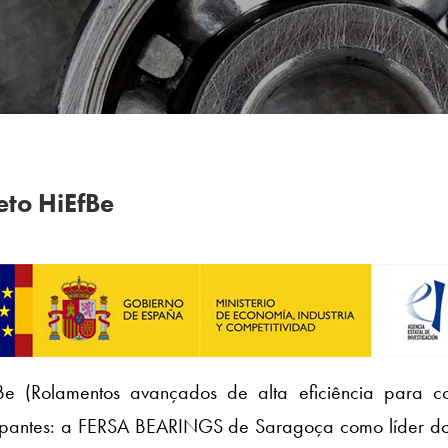
eto HiEfBe
fBe (Rolamentos avançados de alta eficiência para c
cipantes: a FERSA BEARINGS de Saragoça como líder do