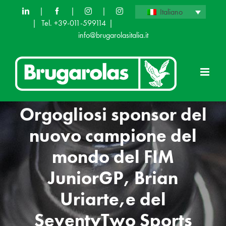
Skip
|
|
|
Italiano
|
Tel. +39-011-599114
|
to
info@brugarolasitalia.it
content
Orgogliosi sponsor del
nuovo campione del
mondo del FIM
JuniorGP, Brian
Uriarte,e del
SeventyTwo Sports