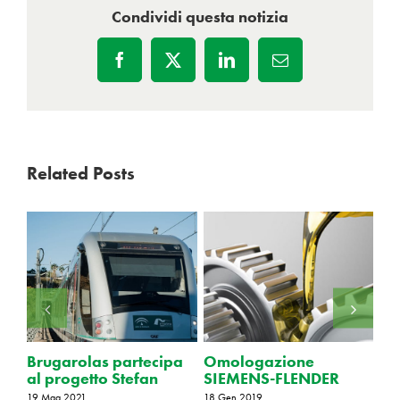
Condividi questa notizia
Facebook
X
LinkedIn
Email
Related Posts
Brugarolas partecipa
Omologazione
Br
al progetto Stefan
SIEMENS-FLENDER
al
19 Mag 2021
18 Gen 2019
15 S