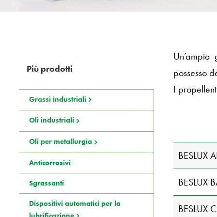
Un’ampia g
Più prodotti
possesso dei
I propellenti
Grassi industriali
Oli industriali
Oli per metallurgia
BESLUX 
Anticorrosivi
BESLUX 
Sgrassanti
Dispositivi automatici per la
BESLUX C
lubrificazione