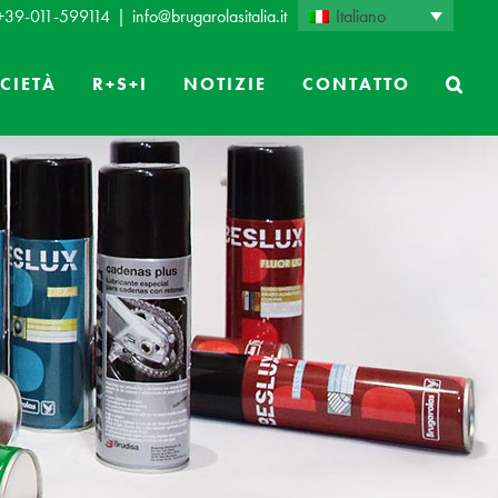
Italiano
 +39-011-599114
|
info@brugarolasitalia.it
CIETÀ
R+S+I
NOTIZIE
CONTATTO