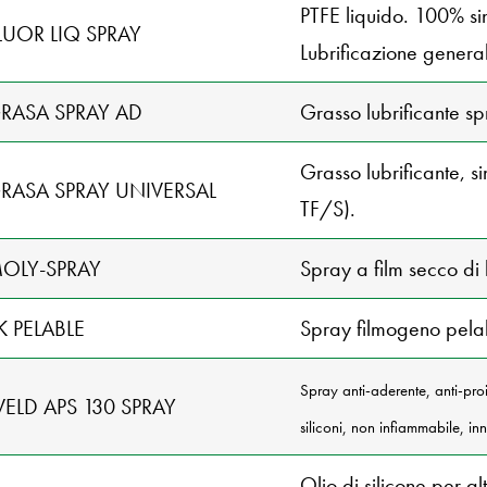
PTFE liquido. 100% sin
LUOR LIQ SPRAY
Lubrificazione genera
GRASA SPRAY AD
Grasso lubrificante 
Grasso lubrificante, s
RASA SPRAY UNIVERSAL
TF/S).
MOLY-SPRAY
Spray a film secco di
K PELABLE
Spray filmogeno pelabi
Spray anti-aderente, anti-proi
ELD APS 130 SPRAY
siliconi, non infiammabile, in
Olio di silicone per a