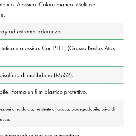
tetico. Atossico. Colore bianco. Multiuso.
le.
spray ad estrema aderenza.
intetico e atossico. Con PTFE. (Grasso Beslux Atox
 bisolfuro di molibdeno (MoS2).
le. Forma un film plastico protettivo.
ezioni di saldatura, resistente all’acqua, biodegradabile, privo di
nocuo.
lte temperature per uso alimentare