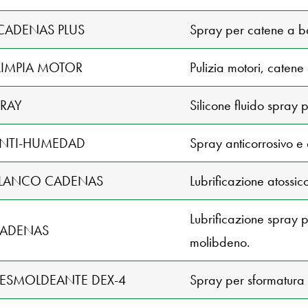
CADENAS PLUS
Spray per catene a ba
LIMPIA MOTOR
Pulizia motori, caten
PRAY
Silicone fluido spray 
ANTI-HUMEDAD
Spray anticorrosivo e 
BLANCO CADENAS
Lubrificazione atossico
Lubrificazione spray p
CADENAS
molibdeno.
DESMOLDEANTE DEX-4
Spray per sformatura di