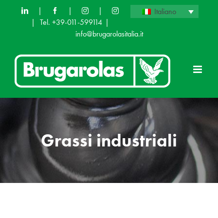
Skip
|
|
|
Italiano
|
Tel. +39-011-599114
|
to
info@brugarolasitalia.it
content
Grassi industriali