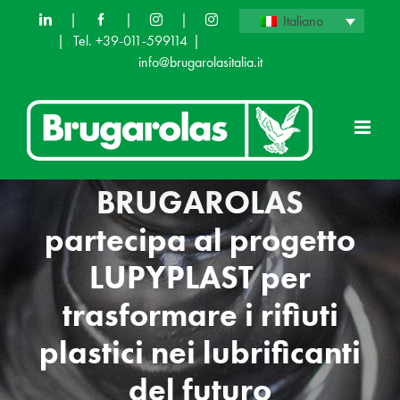
Skip
|
|
|
Italiano
|
Tel. +39-011-599114
|
to
info@brugarolasitalia.it
content
BRUGAROLAS
partecipa al progetto
LUPYPLAST per
trasformare i rifiuti
plastici nei lubrificanti
del futuro