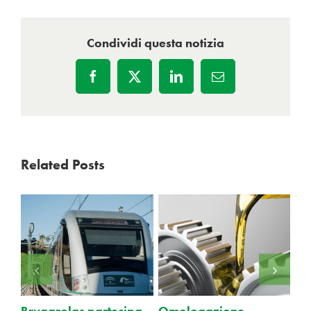
Condividi questa notizia
Facebook
X
LinkedIn
Email
Related Posts
ogazione
Brugarolas partecipa
Brugarolas