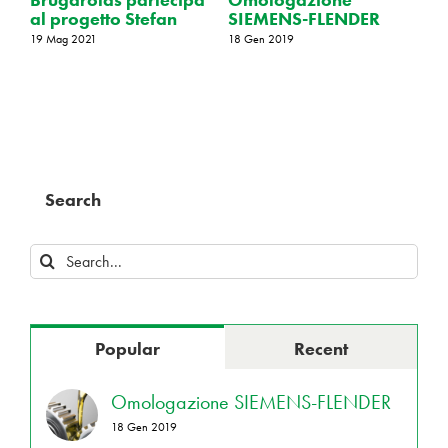
ENS-FLENDER
al Progetto HiEfBe
al Progett
2019
15 Set 2016
15 Gen 2016
Search
Search
for:
Popular
Recent
Omologazione SIEMENS-FLENDER
18 Gen 2019