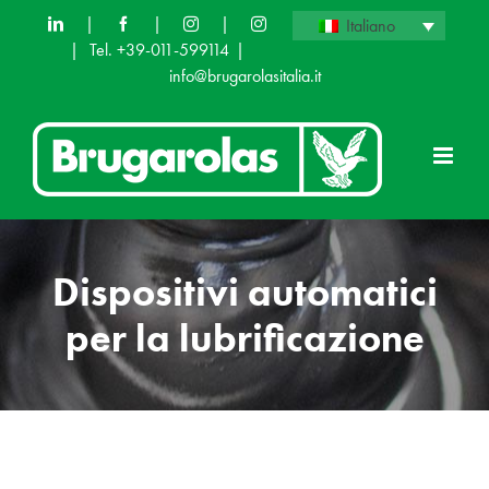
Skip
|
|
|
Italiano
|
Tel. +39-011-599114
|
to
info@brugarolasitalia.it
content
Dispositivi automatici
per la lubrificazione