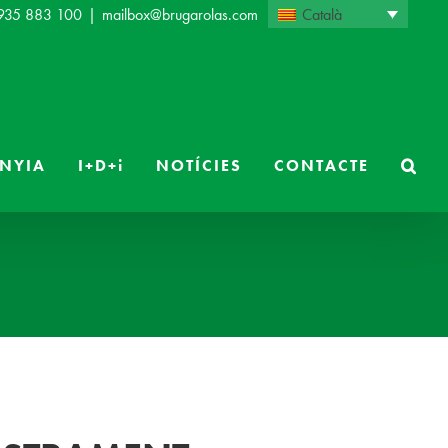
Català
 935 883 100
|
mailbox@brugarolas.com
NYIA
I+D+i
NOTÍCIES
CONTACTE