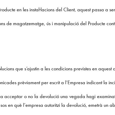
roducte en les instal·lacions del Client, aquest passa a se
cions de magatzematge, ús i manipulació del Producte cont
cions que s’ajustin a les condicions previstes en aquest 
nicades prèviament per escrit a l’Empresa indicant la inc
t a acceptar o no la devolució una vegada hagi examinat e
asos en què l’empresa autoritzi la devolució, emetrà un 