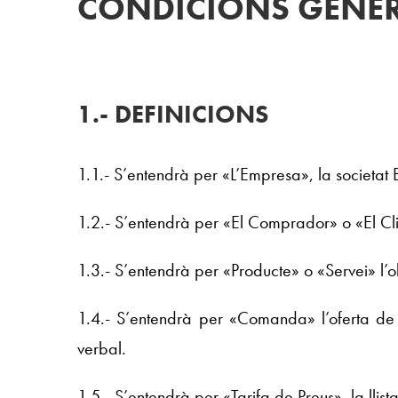
CONDICIONS GENER
1.- DEFINICIONS
1.1.- S’entendrà per «L’Empresa», la societ
1.2.- S’entendrà per «El Comprador» o «El Clie
1.3.- S’entendrà per «Producte» o «Servei» l’o
1.4.- S’entendrà per «Comanda» l’oferta de 
verbal.
1.5.- S’entendrà per «Tarifa de Preus», la lli