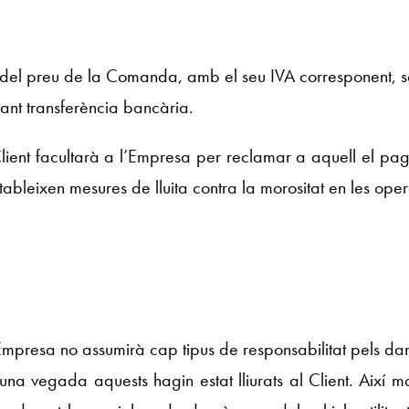
del preu de la Comanda, amb el seu IVA corresponent, serà
çant transferència bancària.
Client facultarà a l’Empresa per reclamar a aquell el pa
leixen mesures de lluita contra la morositat en les oper
’Empresa no assumirà cap tipus de responsabilitat pels d
 una vegada aquests hagin estat lliurats al Client. Així 