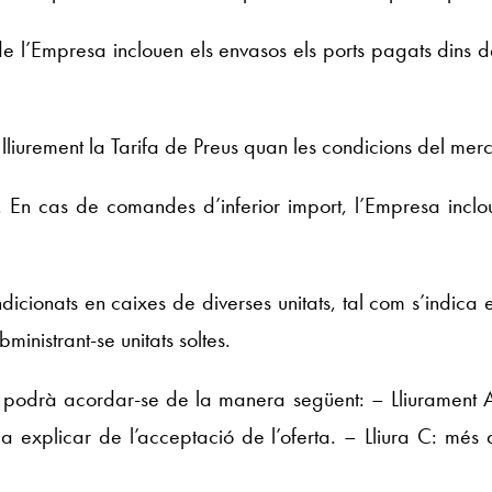
 de l’Empresa inclouen els envasos els ports pagats dins de
lliurement la Tarifa de Preus quan les condicions del merca
 En cas de comandes d’inferior import, l’Empresa inclo
ndicionats en caixes de diverses unitats, tal com s’indic
inistrant-se unitats soltes.
a podrà acordar-se de la manera següent: – Lliurament A
s a explicar de l’acceptació de l’oferta. – Lliura C: mé