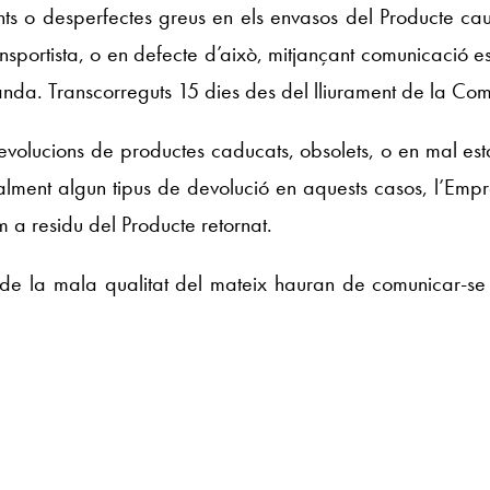
ts o desperfectes greus en els envasos del Producte cau
ransportista, o en defecte d’això, mitjançant comunicació e
nda. Transcorreguts 15 dies des del lliurament de la C
evolucions de productes caducats, obsolets, o en mal e
alment algun tipus de devolució en aquests casos, l’Em
m a residu del Producte retornat.
 de la mala qualitat del mateix hauran de comunicar-s