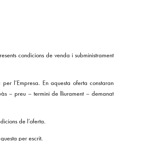
presents condicions de venda i subministrament
da per l’Empresa. En aquesta oferta constaran
vàs – preu – termini de lliurament – demanat
icions de l’oferta.
uesta per escrit.