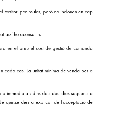
l territori peninsular, però no inclouen en cap
t així ho aconsellin.
urà en el preu el cost de gestió de comanda
a en cada cas. La unitat mínima de venda per a
 o immediata : dins dels deu dies següents a
s de quinze dies a explicar de l’acceptació de