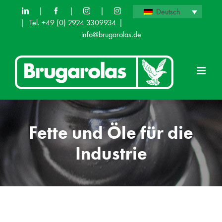
Skip
|
|
|
Deutsch
|
Tel. +49 (0) 2924 3309934
|
to
info@brugarolas.de
content
Fette und Öle für die
Industrie