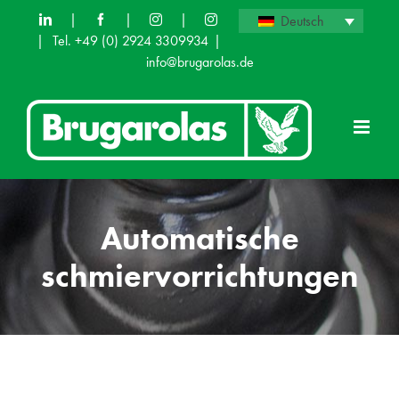
Skip
|
|
|
Deutsch
|
Tel. +49 (0) 2924 3309934
|
to
info@brugarolas.de
content
Automatische
schmiervorrichtungen