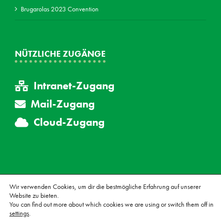
Brugarolas 2023 Convention
NÜTZLICHE ZUGÄNGE
Intranet-Zugang
Mail-Zugang
Cloud-Zugang
Wir verwenden Cookies, um dir die bestmögliche Erfahrung auf unserer
Website zu bieten.
© Copyright Brugarolas, S.A., alle rechte vorbehalten.
Impressum
|
You can find out more about which cookies we are using or switch them off in
Allgemeine Geschäftsbedingungen
|
Cookiepolitik
|
settings
.