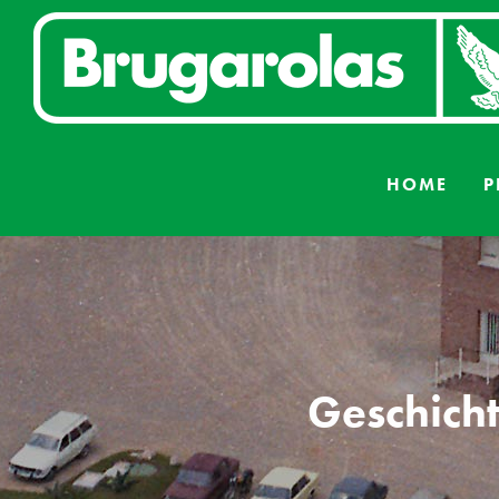
Skip
to
content
HOME
P
Geschich