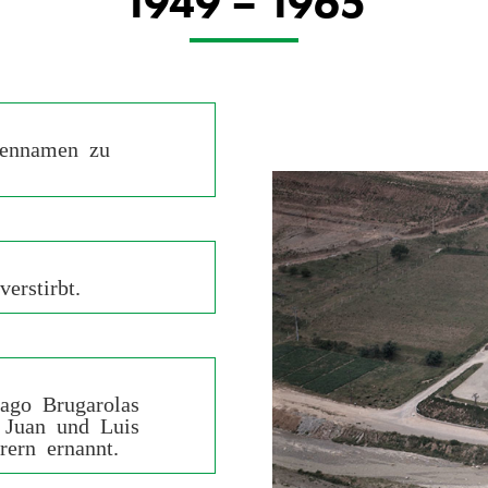
1949 – 1965
mennamen zu
erstirbt.
iago Brugarolas
, Juan und Luis
rern ernannt.