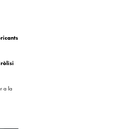
bricants
ròlisi
r a la