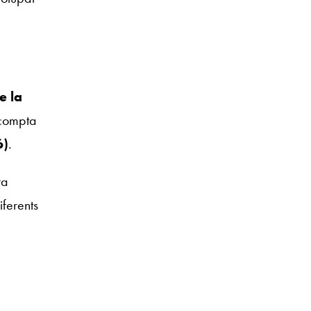
e la
 compta
6)
.
ra
ferents