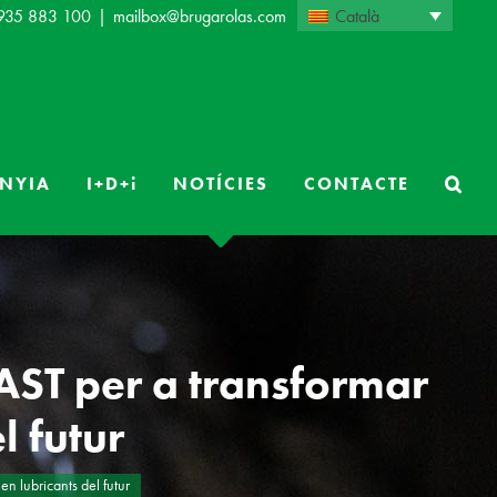
Català
 935 883 100
|
mailbox@brugarolas.com
NYIA
I+D+i
NOTÍCIES
CONTACTE
ST per a transformar
l futur
n lubricants del futur