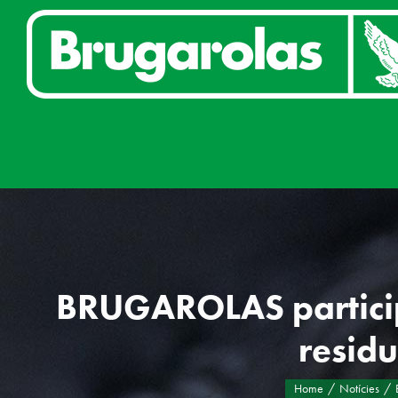
Skip
to
content
BRUGAROLAS particip
residu
Home
Notícies