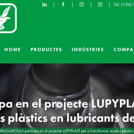
|
|
|
|
Tel.
(+34)
HOME
PRODUCTES
INDÚSTRIES
COMPA
a en el projecte LUPYPLA
s plàstics en lubricants de
BRUGAROLAS participa en el projecte LUPYPLAST per a transformar residus plàstics e