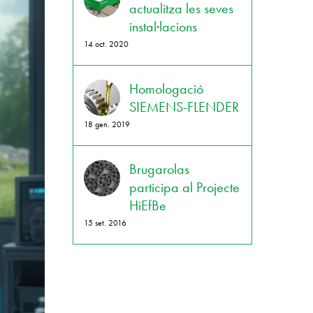
actualitza les seves
instal·lacions
14 oct. 2020
Homologació
SIEMENS-FLENDER
18 gen. 2019
Brugarolas
participa al Projecte
HiEfBe
15 set. 2016