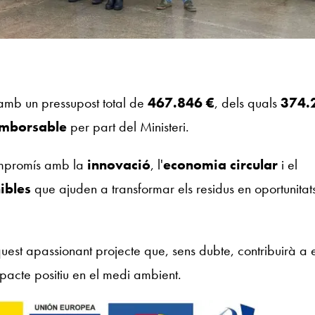
mb un pressupost total de
467.846 €
, dels quals
374.
emborsable
per part del Ministeri.
ompromís amb la
innovació
, l'
economia circular
i el
ibles
que ajuden a transformar els residus en oportunitats
est apassionant projecte que, sens dubte, contribuirà a e
mpacte positiu en el medi ambient.