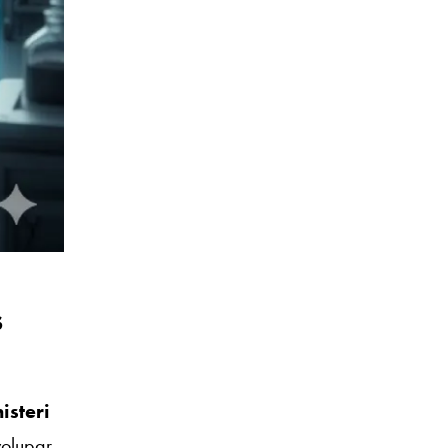
S
isteri
volupar