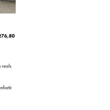
276,80
 reals
nfortir