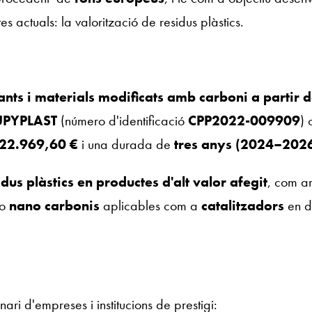
s actuals: la valorització de residus plàstics.
cants i materials modificats amb carboni a partir d
UPYPLAST
(número d'identificació
CPP2022-009909
)
.622.969,60 €
i una durada de
tres anys (2024–202
dus plàstics en productes d'alt valor afegit
, com a
o
nano carbonis
aplicables com a
catalitzadors
en di
nari d'empreses i institucions de prestigi: