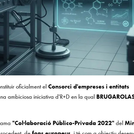
stituir oficialment el
Consorci d'empreses i entitats
una ambiciosa iniciativa d'R+D en la qual
BRUGAROLA
grama
"Col·laboració Público-Privada 2022"
del
Min
 procedent de
fons europeus
, i té com a objectiu desen