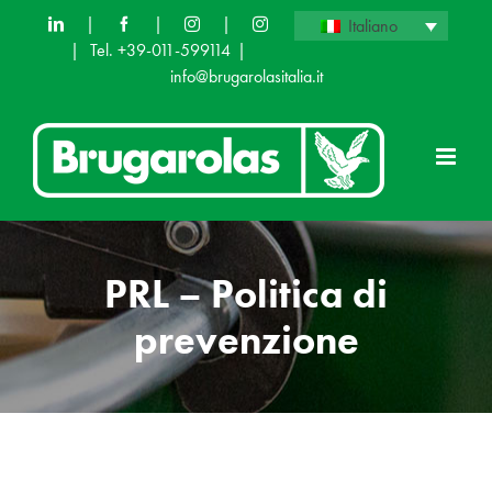
Skip
|
|
|
Italiano
|
Tel. +39-011-599114
|
to
info@brugarolasitalia.it
content
PRL – Politica di
prevenzione