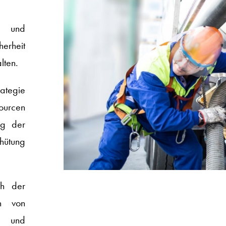
e und
herheit
lten.
tegie
sourcen
ng der
rhütung
ch der
en von
n und