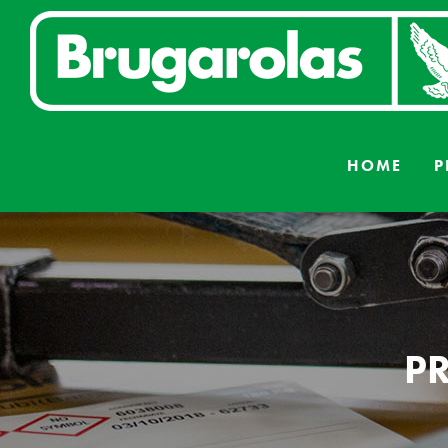
Skip
to
content
HOME
P
PR