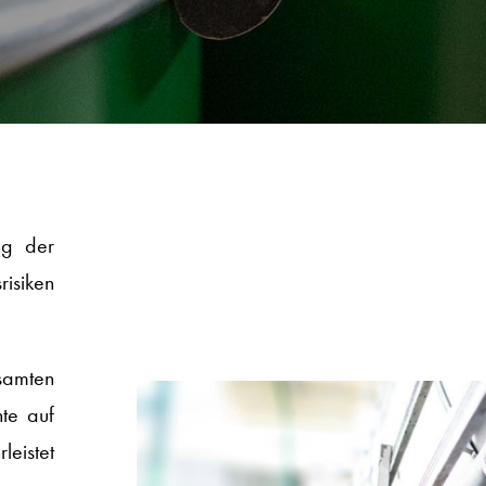
ng der
risiken
amten
te auf
leistet