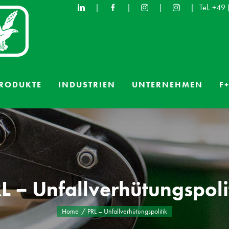
|
|
|
|
Tel. +49
RODUKTE
INDUSTRIEN
UNTERNEHMEN
F+
L – Unfallverhütungspoli
Home
PRL – Unfallverhütungspolitik