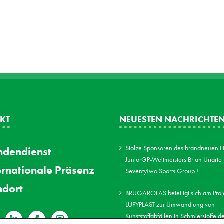
KT
NEUESTEN NACHRICHTE
Stolze Sponsoren des brandneuen 
dendienst
JuniorGP-Weltmeisters Brian Uriarte
ernationale Präsenz
SeventyTwo Sports Group !
ndort
BRUGAROLAS beteiligt sich am Proj
LUPYPLAST zur Umwandlung von
Kunststoffabfällen in Schmierstoffe d