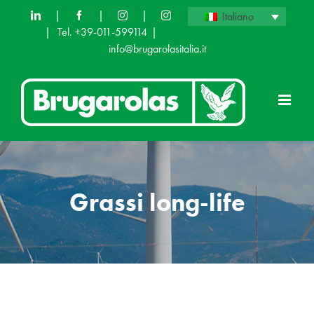
Skip
|
|
|
Italiano
|
Tel. +39-011-599114
|
to
info@brugarolasitalia.it
content
Grassi long-life