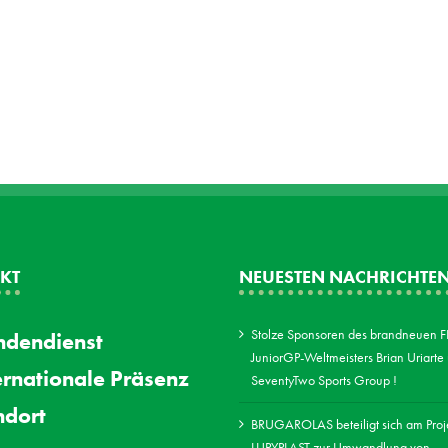
KT
NEUESTEN NACHRICHTE
Stolze Sponsoren des brandneuen 
dendienst
JuniorGP-Weltmeisters Brian Uriarte
ernationale Präsenz
SeventyTwo Sports Group !
ndort
BRUGAROLAS beteiligt sich am Proj
LUPYPLAST zur Umwandlung von