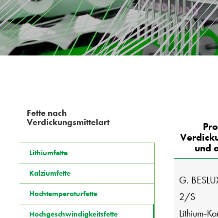
Fette nach
Verdickungsmittelart
Pro
Verdicku
und 
Lithiumfette
Kalziumfette
G. BESLUX
Hochtemperaturfette
2/S
Lithium-K
Hochgeschwindigkeitsfette