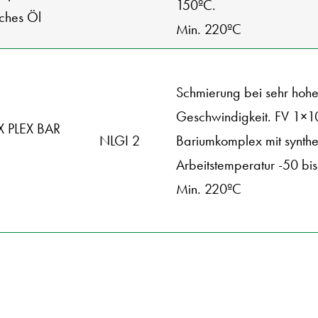
150ºC.
sches Öl
Min. 220ºC
Schmierung bei sehr hohe
Geschwindigkeit. FV 1×1
X PLEX BAR
NLGI 2
Bariumkomplex mit synthe
Arbeitstemperatur -50 bi
Min. 220ºC