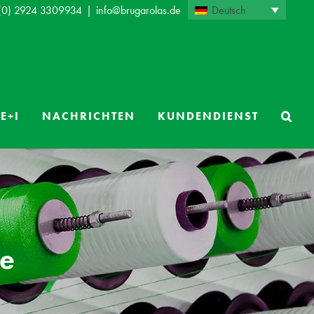
Deutsch
 (0) 2924 3309934
|
info@brugarolas.de
E+I
NACHRICHTEN
KUNDENDIENST
te