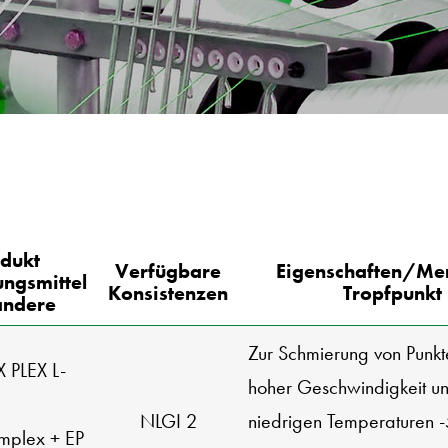
dukt
Verfügbare
Eigenschaften/Me
ngsmittel
Konsistenzen
Tropfpunkt
andere
Zur Schmierung von Punkt
 PLEX L-
hoher Geschwindigkeit u
NLGI 2
niedrigen Temperaturen -
omplex + EP