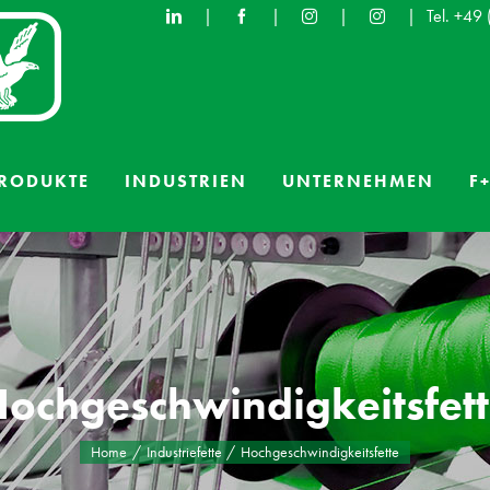
|
|
|
|
Tel. +49
RODUKTE
INDUSTRIEN
UNTERNEHMEN
F+
ochgeschwindigkeitsfet
Home
Industriefette
Hochgeschwindigkeitsfette