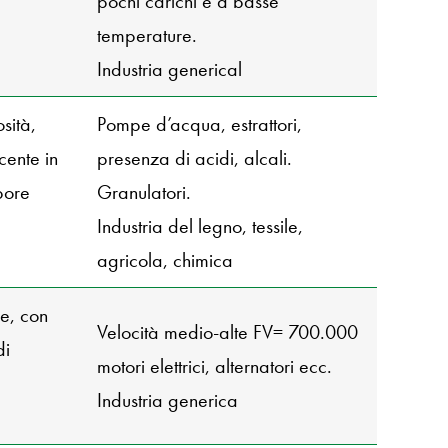
pochi carichi e a basse
temperature.
Industria generical
sità,
Pompe d’acqua, estrattori,
ente in
presenza di acidi, alcali.
pore
Granulatori.
Industria del legno, tessile,
agricola, chimica
le, con
Velocità medio-alte FV= 700.000
di
motori elettrici, alternatori ecc.
Industria generica