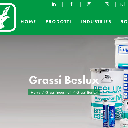
|
|
|
|
Tel.
HOME
PRODOTTI
INDUSTRIES
SO
Grassi Beslux
Home
Grassi industriali
Grassi Beslux