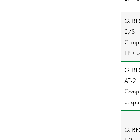
G. BE
2/S
Comple
EP + o.
G. BE
AT-2
Comple
o. spe
G. BE