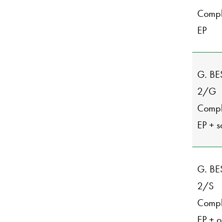
Comple
EP
G. BE
2/G
Comple
EP + s
G. BE
2/S
Comple
EP + o.