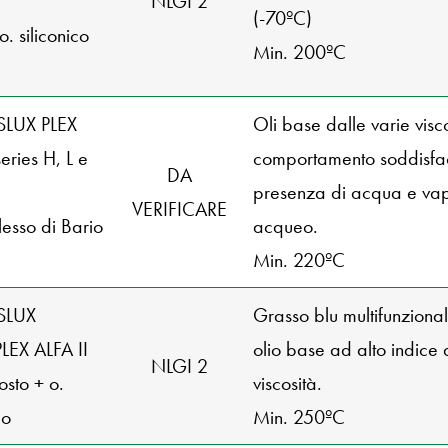
NLGI 2
(-70ºC)
 o. siliconico
Min. 200ºC
SLUX PLEX
Oli base dalle varie visco
eries H, L e
comportamento soddisfac
DA
presenza di acqua e va
VERIFICARE
esso di Bario
acqueo.
Min. 220ºC
SLUX
Grasso blu multifunziona
EX ALFA II
olio base ad alto indice 
NLGI 2
sto + o.
viscosità.
co
Min. 250ºC