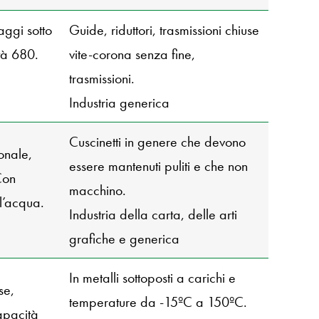
aggi sotto
Guide, riduttori, trasmissioni chiuse
ità 680.
vite-corona senza fine,
trasmissioni.
Industria generica
Cuscinetti in genere che devono
onale,
essere mantenuti puliti e che non
Con
macchino.
ll’acqua.
Industria della carta, delle arti
grafiche e generica
In metalli sottoposti a carichi e
se,
temperature da -15ºC a 150ºC.
apacità