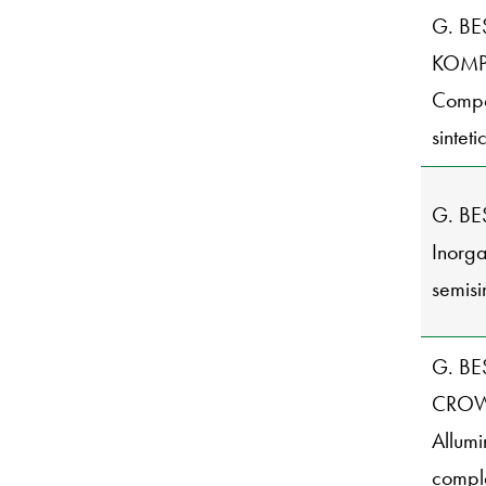
G. BE
KOMP
Compo
sinteti
G. B
Inorga
semisi
G. BE
CROW
Allumi
comple