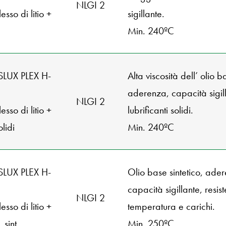
NLGI 2
sso di litio +
sigillante.
Min. 240ºC
SLUX PLEX H-
Alta viscosità dell’ olio b
aderenza, capacità sigil
NLGI 2
sso di litio +
lubrificanti solidi.
olidi
Min. 240ºC
SLUX PLEX H-
Olio base sintetico, ade
capacità sigillante, resis
NLGI 2
sso di litio +
temperatura e carichi.
 sint.
Min. 250ºC