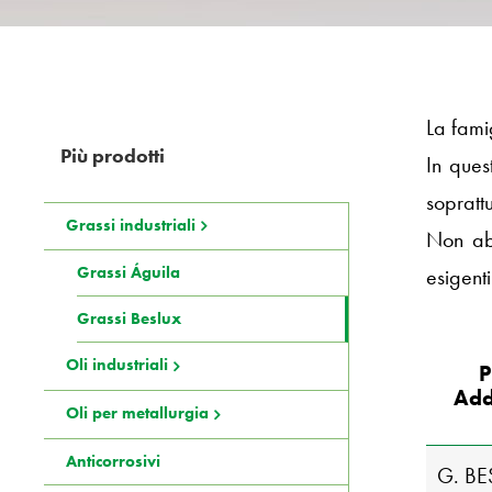
La fami
Più prodotti
In ques
soprattu
Grassi industriali
Non abb
Grassi Águila
esigenti
Grassi Beslux
Oli industriali
P
Add
Oli per metallurgia
Anticorrosivi
G. BE