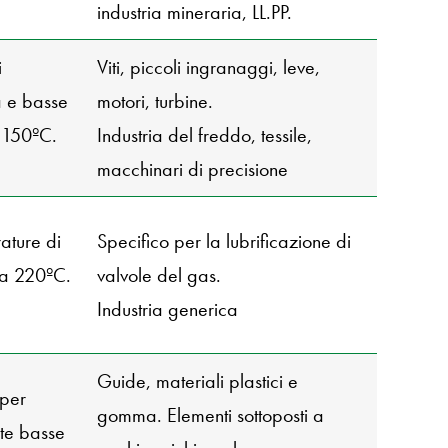
industria mineraria, LL.PP.
i
Viti, piccoli ingranaggi, leve,
tà e basse
motori, turbine.
 150ºC.
Industria del freddo, tessile,
macchinari di precisione
ture di
Specifico per la lubrificazione di
 a 220ºC.
valvole del gas.
Industria generica
Guide, materiali plastici e
 per
gomma. Elementi sottoposti a
te basse