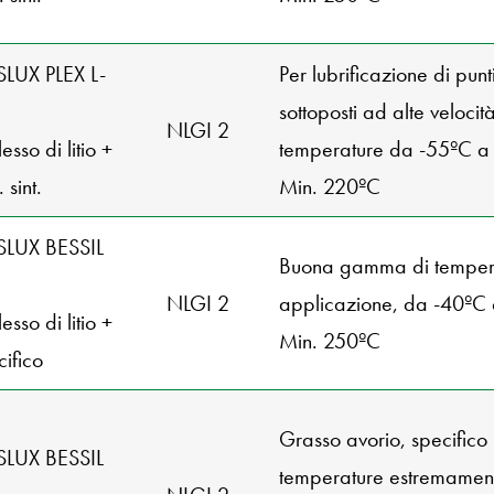
SLUX PLEX L-
Per lubrificazione di punt
sottoposti ad alte veloci
NLGI 2
sso di litio +
temperature da -55ºC a
 sint.
Min. 220ºC
SLUX BESSIL
Buona gamma di tempera
NLGI 2
applicazione, da -40ºC
sso di litio +
Min. 250ºC
cifico
Grasso avorio, specifico
SLUX BESSIL
temperature estremamen