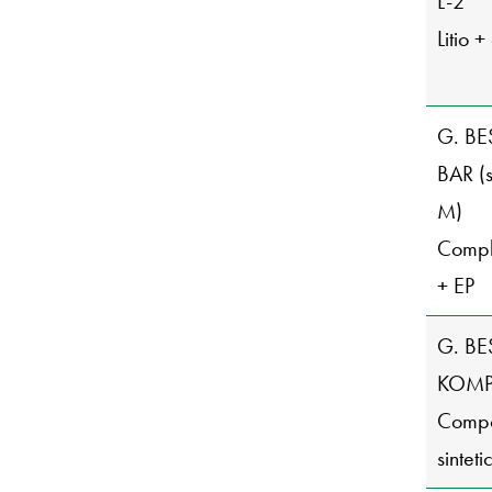
L-2
Litio +
G. BE
BAR (s
M)
Compl
+ EP
G. BE
KOMPL
Compo
sinteti