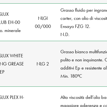
Grasso fluido per ingran
SLUX
NLGI
carter, con olio di viscos
LUB EH-00
00/000
Ensayo FZG 12.
+ o. minerale
N.D.
Grasso bianco multifunzi
SLUX WHITE
pulito e non inquinante. 
ING GREASE
NLG 2
additivi Ep e resistente a
 EP
Min. 180ºC
SLUX PLEX H-
Alta viscosità dell’olio ba
maggiore aderenza e c