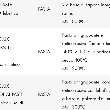
 PASTE
2 a base di sapone inor
PASTA
 lubrificanti
rame.
Min. 300ºC
Pasta antigrippante e
SLUX
anticorrosiva. Temperatur
PASTE L-
PASTA
-40ºC e 150ºC Lubrifica
S
secco 400ºC.
 o. sintetico
Min. 200ºC
Pasta antigrippante, cond
SLUX
anticorrosiva con lubrifica
L AL PASTE
PASTA
a base di polvere d’allum
nico + solidi
Min. 300ºC