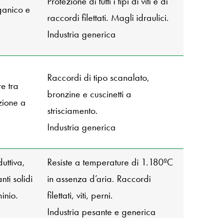
Protezione di tutti i tipi di viti e di
ganico e
raccordi filettati. Magli idraulici.
Industria generica
Raccordi di tipo scanalato,
e tra
bronzine e cuscinetti a
zione a
strisciamento.
Industria generica
uttiva,
Resiste a temperature di 1.180ºC
nti solidi
in assenza d’aria. Raccordi
inio.
filettati, viti, perni.
Industria pesante e generica