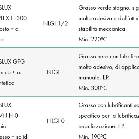
SLUX
Grasso verde stagno, sigi
LEX H-300
molto adesivo e dall’otti
NLGI 1/2
sto + o.
stabilità meccanica.
co
Min. 220ºC
Grasso nero con lubrifican
ESLUX GFG
molto adesivo, di applic
nico + o.
NLGI 1
manuale. EP.
ntetico
Min. 300ºC
SLUX
Grasso con lubrificanti so
N H-0
specifico per la lubrifica
NLGI 0
nio
nebulizzazione. EP.
sso + solidi
Min. 190ºC