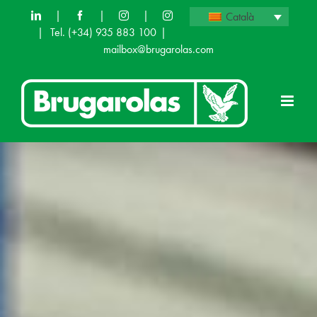
Skip
|
|
|
Català
|
Tel.
(+34) 935 883 100
|
to
mailbox@brugarolas.com
content