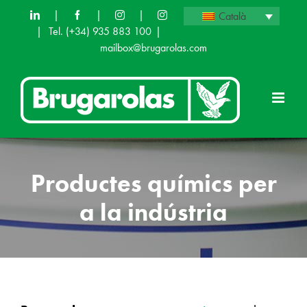
Skip
|
|
|
Català
|
Tel.
(+34) 935 883 100
|
to
mailbox@brugarolas.com
content
Productes químics per
a la indústria