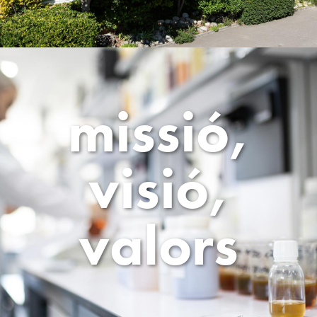
missió,
visió,
valors