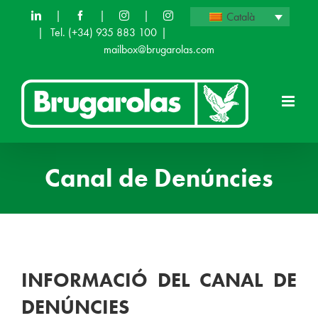
Skip
|
|
|
Català
|
Tel.
(+34) 935 883 100
|
to
mailbox@brugarolas.com
content
Canal de Denúncies
INFORMACIÓ DEL CANAL DE
DENÚNCIES