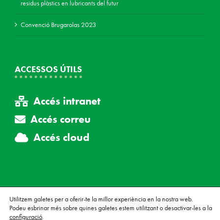
residus plàstics en lubricants del futur
Convenció Brugarolas 2023
ACCESSOS ÚTILS
Accés intranet
Accés correu
Accés cloud
Utilitzem galetes per a oferir-te la millor experiència en la nostra web.
Podeu esbrinar més sobre quines galetes estem utilitzant o desactivar-les a la
© Copyright Brugarolas, S.A., tots els drets reservats.
Avís legal
|
configuració
.